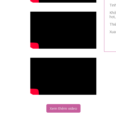
Tin
Khở
hơi
Thi
Xua
Xem thêm video