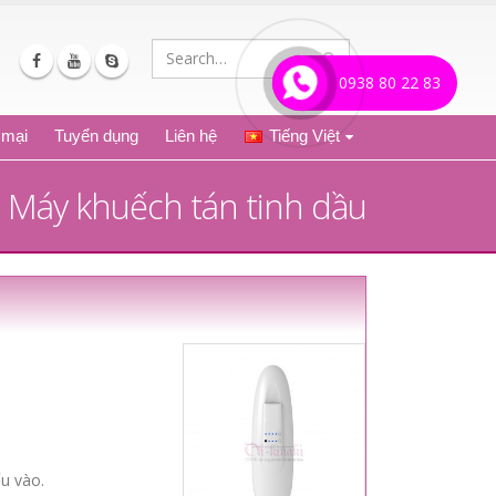
0938 80 22 83
 mại
Tuyển dụng
Liên hệ
Tiếng Việt
Máy khuếch tán tinh dầu
u vào.