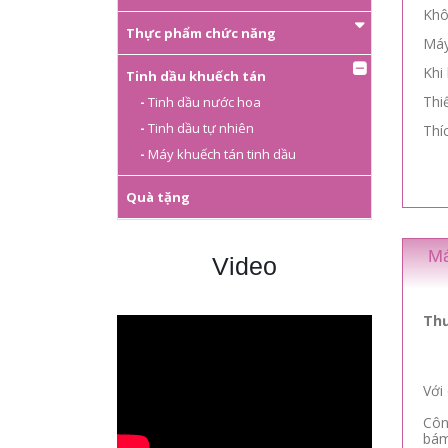
Khô
Thực phẩm chức năng
Máy
Khi
Tinh dầu khuếch tán
Thi
Tinh dầu nước hoa
Tinh dầu tự nhiên
Thí
Máy khuếch tán tinh dầu
Quà tặng
Má
Video
Thư
Với
Côn
bám